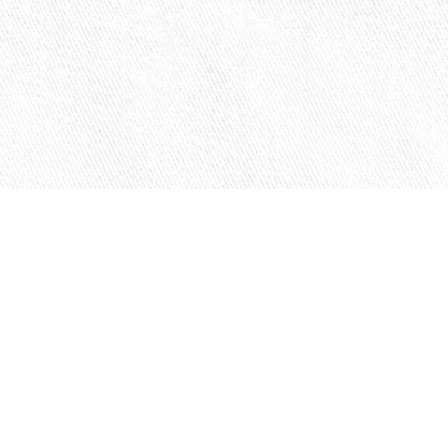
TOP
工事協
選ばれる8つの理由
会社概
こんな悩みありませんか？
特定商
10年保証について
お支払
ご利用の流れ
FAQ
規約ダウンロード
ブログ